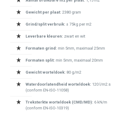
Aantal bruikbare m2 per plaat:
1,15 m2
Gewicht per plaat:
2380 gram
Grind/split verbruik:
± 75kg per m2
Leverbare kleuren:
zwart en wit
Formaten grind:
min 5mm, maximaal 25mm
Formaten split:
min 5mm, maximaal 20mm
Gewicht worteldoek:
80 g/m2
Waterdoorlatendheid worteldoek:
120 l/m2.s
(conform EN-ISO-11058)
Treksterkte worteldoek (CMD/MD):
6 kN/m
(conform EN-ISO-10319)