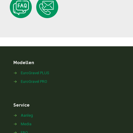
Modellen
→
EuroGravel PLUS
→
EuroGravel PRO
Service
→
Aanleg
→
Media
→
FAQ