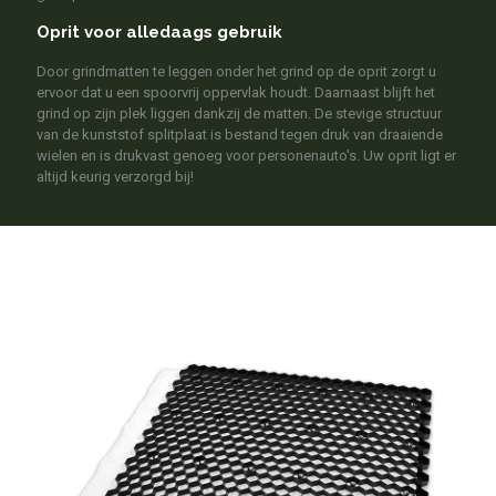
Oprit voor alledaags gebruik
Door grindmatten te leggen onder het grind op de oprit zorgt u
ervoor dat u een spoorvrij oppervlak houdt. Daarnaast blijft het
grind op zijn plek liggen dankzij de matten. De stevige structuur
van de kunststof splitplaat is bestand tegen druk van draaiende
wielen en is drukvast genoeg voor personenauto's. Uw oprit ligt er
altijd keurig verzorgd bij!